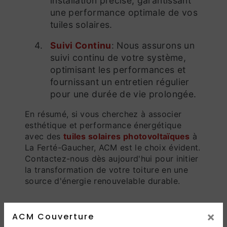
installation précise, garantissant
une performance optimale de vos
tuiles solaires.
Suivi Continu
: Nous assurons un
suivi continu de votre système,
optimisant les performances et
fournissant un entretien régulier
pour une durée de vie prolongée.
En résumé, si vous cherchez à associer
esthétique et performance énergétique
avec des
tuiles solaires photovoltaïques
à
La Ferté-Gaucher, ACM est le choix évident.
Contactez-nous dès aujourd'hui pour initier
la transformation de votre toiture en une
source d'énergie renouvelable durable.
×
ACM Couverture
En savoir plus