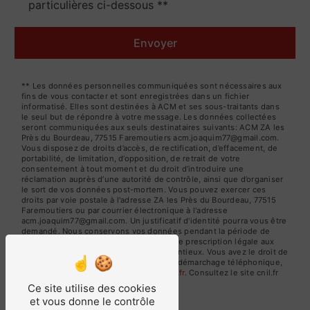
particulières ci-dessous **
Envoyer
** Les données personnelles communiquées sont nécessaires aux
fins de vous contacter et sont enregistrées dans un fichier
informatisé. Elles sont destinées à ACM et ses sous-traitants dans
le seul but de répondre à votre message. Les données collectées
seront communiquées aux seuls destinataires suivants: ACM ZA les
Près du Bourdeau, 77515 Faremoutiers acm.joaquim77@gmail.com.
Vous disposez de droits d’accès, de rectification, d’effacement, de
portabilité, de limitation, d’opposition, de retrait de votre
consentement à tout moment et du droit d’introduire une
réclamation auprès d’une autorité de contrôle, ainsi que d’organiser
le sort de vos données post-mortem. Vous pouvez exercer ces
droits par voie postale à l'adresse ZA les Près du Bourdeau, 77515
Faremoutiers ou par courrier électronique à l'adresse
acm.joaquim77@gmail.com. Un justificatif d'identité pourra vous être
demandé. Nous conservons vos données pendant la période de
prise de contact puis pendant la durée de prescription légale aux
fins probatoires et de gestion des contentieux. Vous avez le droit de
vous inscrire sur la liste d'opposition au démarchage téléphonique,
disponible à cette adresse:
Bloctel.gouv.fr
. Consultez le site cnil.fr
pour plus d’informations sur vos droits.
Ce site utilise des cookies
et vous donne le contrôle