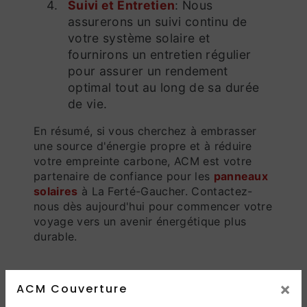
Suivi et Entretien
: Nous
assurerons un suivi continu de
votre système solaire et
fournirons un entretien régulier
pour assurer un rendement
optimal tout au long de sa durée
de vie.
En résumé, si vous cherchez à embrasser
une source d'énergie propre et à réduire
votre empreinte carbone, ACM est votre
partenaire de confiance pour les
panneaux
solaires
à La Ferté-Gaucher. Contactez-
nous dès aujourd'hui pour commencer votre
voyage vers un avenir énergétique plus
durable.
×
ACM Couverture
En savoir plus