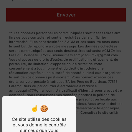
Envoyer
** Les données personnelles communiquées sont nécessaires aux
fins de vous contacter et sont enregistrées dans un fichier
informatisé. Elles sont destinées à ACM et ses sous-traitants dans
le seul but de répondre à votre message. Les données collectées
seront communiquées aux seuls destinataires suivants: ACM ZA les
Près du Bourdeau, 77515 Faremoutiers acm.joaquim77@gmail.com.
Vous disposez de droits d’accès, de rectification, d’effacement, de
portabilité, de limitation, d’opposition, de retrait de votre
consentement à tout moment et du droit d’introduire une
réclamation auprès d’une autorité de contrôle, ainsi que d’organiser
le sort de vos données post-mortem. Vous pouvez exercer ces
droits par voie postale à l'adresse ZA les Près du Bourdeau, 77515
Faremoutiers ou par courrier électronique à l'adresse
acm.joaquim77@gmail.com. Un justificatif d'identité pourra vous être
demandé. Nous conservons vos données pendant la période de
prise de contact puis pendant la durée de prescription légale aux
fins probatoires et de gestion des contentieux. Vous avez le droit de
vous inscrire sur la liste d'opposition au démarchage téléphonique,
disponible à cette adresse:
Bloctel.gouv.fr
. Consultez le site cnil.fr
pour plus d’informations sur vos droits.
Ce site utilise des cookies
et vous donne le contrôle
sur ceux que vous